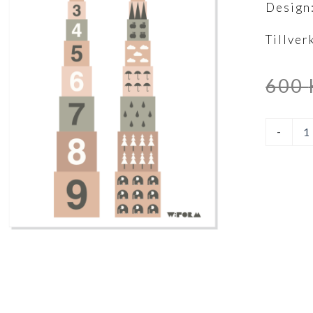
Design
Tillve
600
ABC
-
+
NR
Dusty
Rose
30x40
cm
mängd