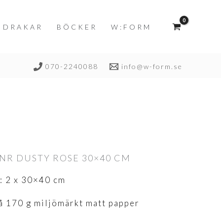
DRAKAR
BÖCKER
W:FORM
070-2240088
info@w-form.se
 NR DUSTY ROSE 30×40 CM
: 2 x 30×40 cm
å 170 g miljömärkt matt papper