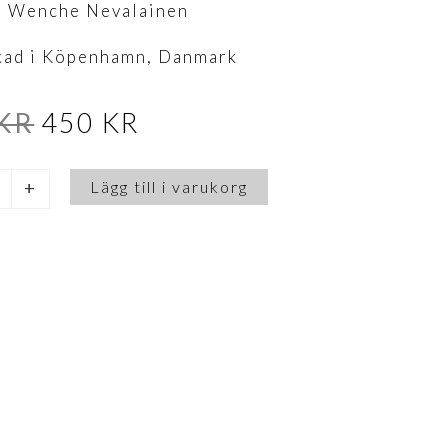
: Wenche Nevalainen
rkad i Köpenhamn, Danmark
DET
DET
KR
450
KR
Lägg till i varukorg
+
URSPRUNGLIGA
NUVARANDE
PRISET
PRISET
VAR:
ÄR:
600 KR.
450 KR.